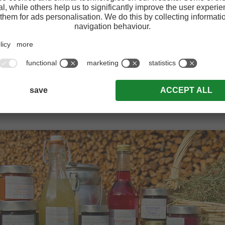
FARM HOLIDAYS
page
Red Rooster - Farm Holidays