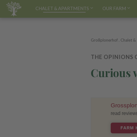
HOME[EN]
CHALET & APARTMENTS
OUR FARM
Großplonerhof
.
Chalet &
THE OPINIONS 
Curious 
Grossplon
read review
FARM 