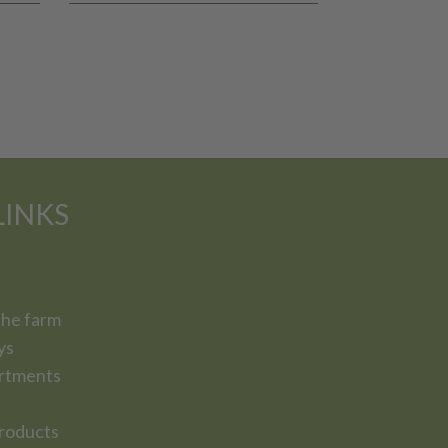
LINKS
the farm
ys
rtments
roducts