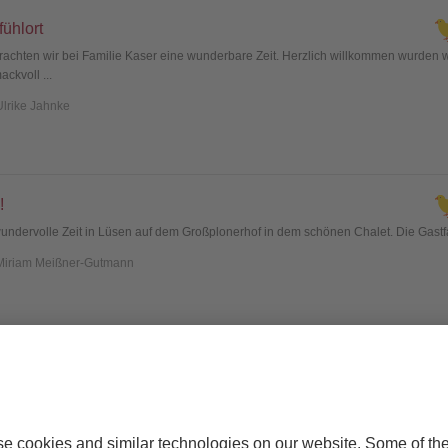
ühlort
rachten wir bei Familie Kaser eine wunderbare Zeit. Herzlich willkommen wurden
mackvoll
...
Ulrike Jahnke
!
 wundervolle Zeit in Lüsen auf dem Großplonerhof in dem schönen Chalet. Die Gastfam
 Miriam Meißner-Gutmann
 für die ganze Familie
rdentlich schönen Urlaub auf dem Grossplonerhof und haben uns sehr wohl gefühlt
isabeth
...
Tim Vogl