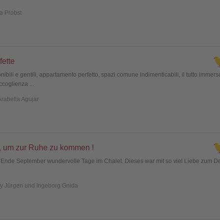
a Probst
fette
ibili e gentili, appartamento perfetto, spazi comune indimenticabili, il tutto immer
’accoglienza
...
Arabella Agujar
t, um zur Ruhe zu kommen !
 Ende September wundervolle Tage im Chalet. Dieses war mit so viel Liebe zum Det
y Jürgen und Ingeborg Gnida