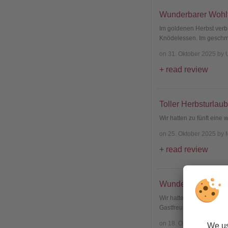
Wunderbarer Wohlf
Im goldenen Herbst verb
Knödelessen. Im gesch
on 31. Oktober 2025 by 
read review
Toller Herbsturlaub
Wir hatten zu fünft eine
on 25. Oktober 2025 by
read review
Wunderbarer Urlaub
Wir hatten einen außero
Gastfreundschaft von El
on 18. Oktober 2025 by 