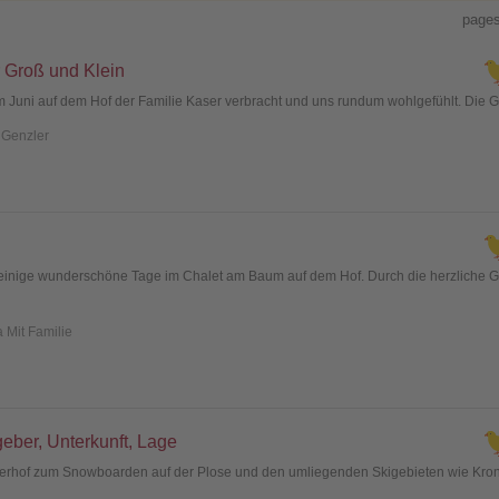
page
 Groß und Klein
 Juni auf dem Hof der Familie Kaser verbracht und uns rundum wohlgefühlt. Die
 Genzler
l einige wunderschöne Tage im Chalet am Baum auf dem Hof. Durch die herzliche G
a Mit Familie
geber, Unterkunft, Lage
erhof zum Snowboarden auf der Plose und den umliegenden Skigebieten wie Kron