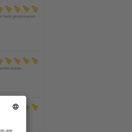
 wir beim gemeinsamen
ilie ist total
...
. Sehr herzliche