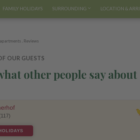
FAMILY HOLIDAYS
SURROUNDING
LOCATION & ARR
 apartments
.
Reviews
OF OUR GUESTS
what other people say about
erhof
(117)
HOLIDAYS