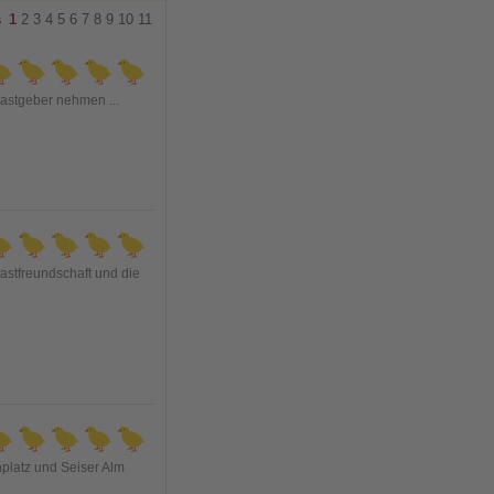
s
1
2
3
4
5
6
7
8
9
10
11
 Gastgeber nehmen
...
astfreundschaft und die
platz und Seiser Alm