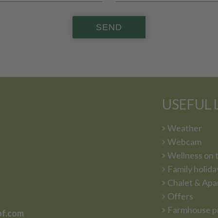
SEND
USEFUL 
Weather
Webcam
Wellness on 
Family holida
Chalet & Apa
Offers
Farmhouse p
of.com