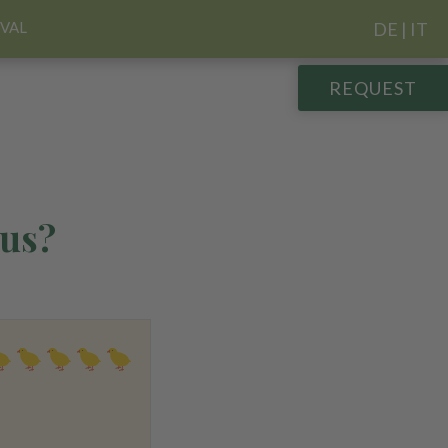
IVAL
DE
|
IT
REQUEST
 us?