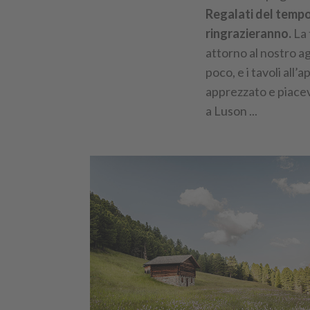
Regalati del tempo 
ringrazieranno.
La 
attorno al nostro ag
poco, e i tavoli all
apprezzato e piacevo
a Luson ...