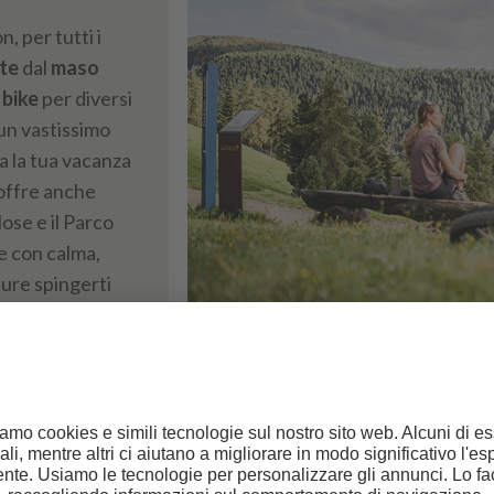
, per tutti i
nte
dal
maso
 bike
per diversi
un vastissimo
 la tua vacanza
offre anche
Plose e il Parco
e con calma,
ure spingerti
SCOPRI LA CITTÀ: