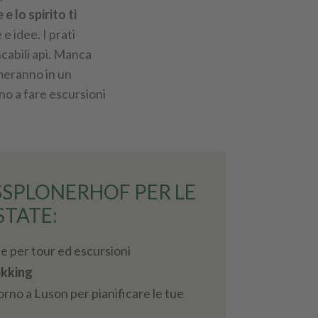
e lo spirito ti
e idee. I prati
ncabili api. Manca
rmeranno in un
nno a fare escursioni
SSPLONERHOF PER LE T
STATE:
e per tour ed escursioni
ekking
rno a Luson per pianificare le tue