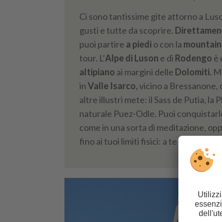
Ci sono tantissime gite attorno a Luson
gusti e tutte da scoprire.
Direttame
puoi partire
a piedi
o con la
mountain
tour. L’
Alpe di Luson
e di
Rodengo
è 
altipiano
ai margini delle
Dolomiti.
Ma
in
Valle Isarco,
vicino a Bressanone, 
altre illustri mete: il Sass de Putia, la 
naturale Puez-Odle. Puoi conquistarl
come in una sorta di meditazione, opp
fino ai tuoi limiti fisici: a te la scelta.