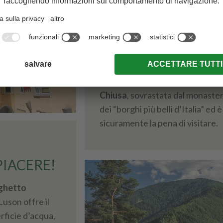
SHOPPING A BRE
I portici e i vicoli di
Bressanone
s
inconfondibile del centro storic
rilassarti in un bar o gelateria. G
trovano diverse importanti mon
possono saziarsi con diverse spe
Chiusa
, sovrastata dal monaster
dei “borghi più belli d’Italia” ed
sicuramente la pena di visitare.
PIACERE!
ghetto
uson offre il
rficie d’acqua,