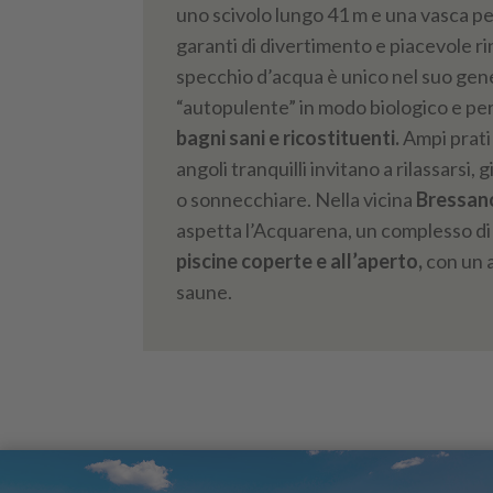
uno scivolo lungo 41 m e una vasca p
garanti di divertimento e piacevole r
specchio d’acqua è unico nel suo gen
“autopulente” in modo biologico e p
bagni sani e ricostituenti.
Ampi prati 
angoli tranquilli invitano a rilassarsi,
o sonnecchiare. Nella vicina
Bressan
aspetta l’Acquarena, un complesso di 
piscine coperte e all’aperto,
con un 
saune.