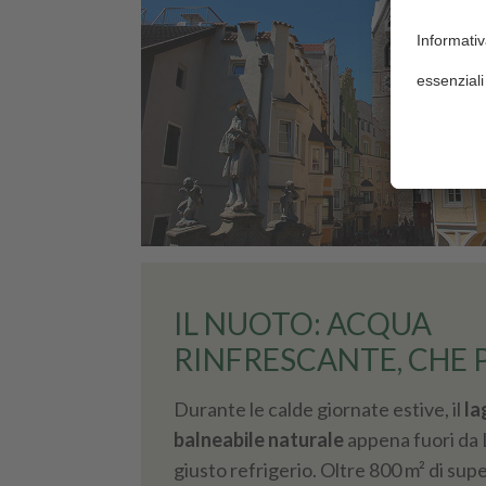
IL NUOTO: ACQUA
RINFRESCANTE, CHE 
Durante le calde giornate estive, il
la
balneabile naturale
appena fuori da L
giusto refrigerio. Oltre 800 m² di supe