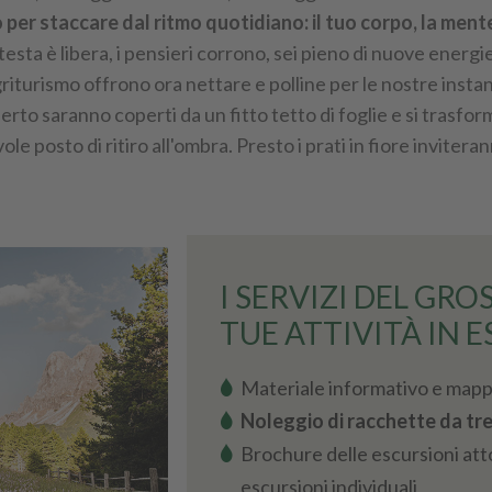
per staccare dal ritmo quotidiano: il tuo corpo, la mente 
testa è libera, i pensieri corrono, sei pieno di nuove energie 
riturismo offrono ora nettare e polline per le nostre insta
’aperto saranno coperti da un fitto tetto di foglie e si trasfo
le posto di ritiro all'ombra. Presto i prati in fiore invitera
I SERVIZI DEL GRO
UE ATTIVITÀ IN E
Materiale informativo e mapp
Noleggio di racchette da tr
Brochure delle escursioni atto
escursioni individuali