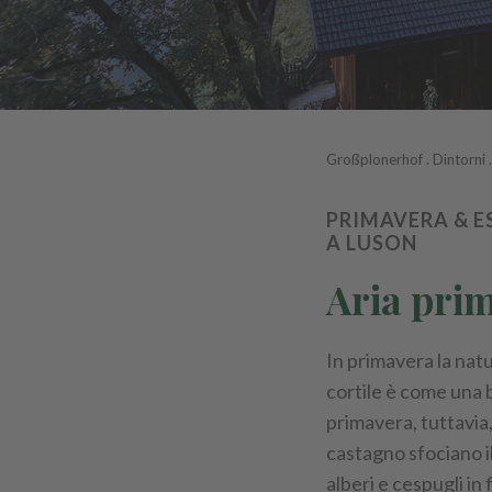
Großplonerhof
.
Dintorni
PRIMAVERA & E
A LUSON
Aria prim
In primavera la natu
cortile è come una b
primavera, tuttavia
castagno sfociano il
alberi e cespugli in 