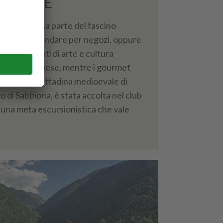
SSANONE
ono solo una parte del fascino
o. Qui puoi andare per negozi, oppure
li appassionati di arte e cultura
umenti e chiese, mentre i gourmet
cialità. La cittadina medioevale di
o di Sabbiona, è stata accolta nel club
 è una meta escursionistica che vale