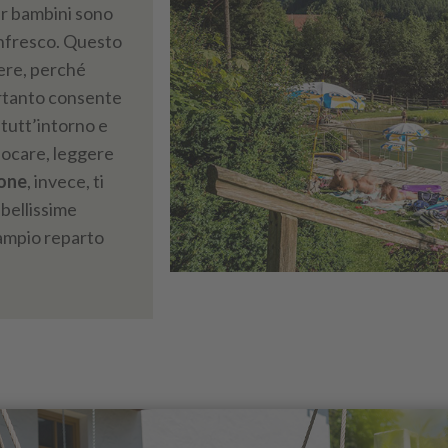
er bambini sono
infresco. Questo
ere, perché
ertanto consente
tutt’intorno e
 giocare, leggere
one
, invece, ti
bellissime
ampio reparto