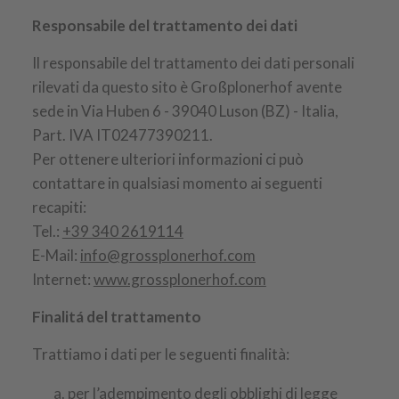
Responsabile del trattamento dei dati
Il responsabile del trattamento dei dati personali
rilevati da questo sito è Großplonerhof avente
sede in Via Huben 6 - 39040 Luson (BZ) - Italia,
Part. IVA IT02477390211.
Per ottenere ulteriori informazioni ci può
contattare in qualsiasi momento ai seguenti
recapiti:
Tel.:
+39 340 2619114
E-Mail:
info@grossplonerhof.com
Internet:
www.grossplonerhof.com
Finalitá del trattamento
Trattiamo i dati per le seguenti finalità:
per l’adempimento degli obblighi di legge