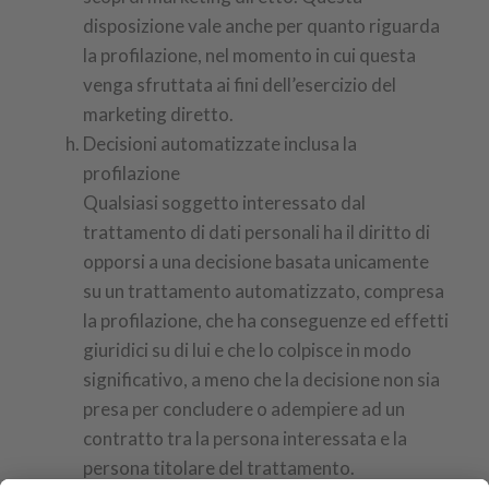
disposizione vale anche per quanto riguarda
la profilazione, nel momento in cui questa
venga sfruttata ai fini dell’esercizio del
marketing diretto.
Decisioni automatizzate inclusa la
profilazione
Qualsiasi soggetto interessato dal
trattamento di dati personali ha il diritto di
opporsi a una decisione basata unicamente
su un trattamento automatizzato, compresa
la profilazione, che ha conseguenze ed effetti
giuridici su di lui e che lo colpisce in modo
significativo, a meno che la decisione non sia
presa per concludere o adempiere ad un
contratto tra la persona interessata e la
persona titolare del trattamento.