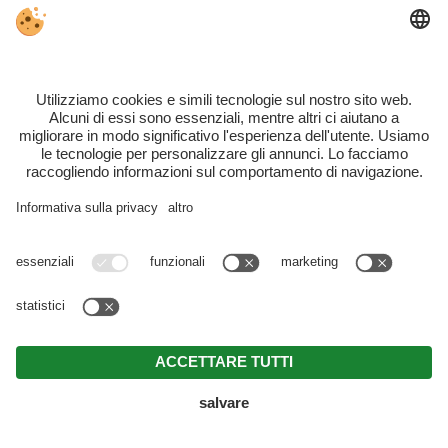
Se la decisione di concludere o di adempiere a
un contratto tra il soggetto interessato e il
titolare del trattamento è richiesta o è stata
fatta con il consenso esplicito
dell'interessato, prenderemo misure
ragionevoli per salvaguardare i diritti e le
libertà dell’ interessato.
Diritto all’opposizione di un consenso al
trattamento dei dati
Ogni soggetto interessato dal trattamento
dei dati personali ha il diritto di revocare in
qualsiasi momento il consenso dato al
titolare del trattamento dei dati stessi.
Luogo del trattamento dei dati personali
Il trattamento dei dati personali da lei conferiti
avviene principalmente nei nostri stabilimenti e nei