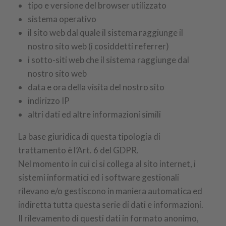
tipo e versione del browser utilizzato
sistema operativo
il sito web dal quale il sistema raggiunge il
nostro sito web (i cosiddetti referrer)
i sotto-siti web che il sistema raggiunge dal
nostro sito web
data e ora della visita del nostro sito
indirizzo IP
altri dati ed altre informazioni simili
La base giuridica di questa tipologia di
trattamento è l’Art. 6 del GDPR.
Nel momento in cui ci si collega al sito internet, i
sistemi informatici ed i software gestionali
rilevano e/o gestiscono in maniera automatica ed
indiretta tutta questa serie di dati e informazioni.
Il rilevamento di questi dati in formato anonimo,