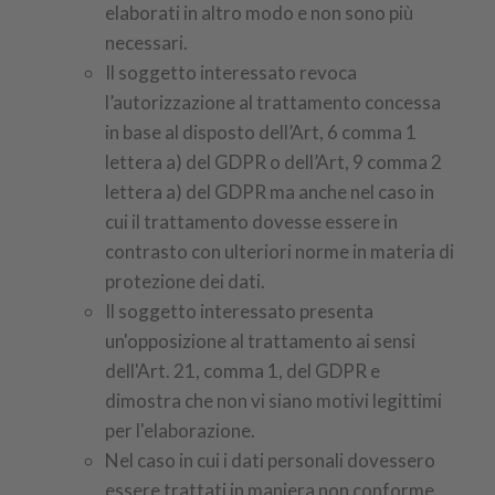
elaborati in altro modo e non sono più
necessari.
Il soggetto interessato revoca
l’autorizzazione al trattamento concessa
in base al disposto dell’Art, 6 comma 1
lettera a) del GDPR o dell’Art, 9 comma 2
lettera a) del GDPR ma anche nel caso in
cui il trattamento dovesse essere in
contrasto con ulteriori norme in materia di
protezione dei dati.
Il soggetto interessato presenta
un'opposizione al trattamento ai sensi
dell'Art. 21, comma 1, del GDPR e
dimostra che non vi siano motivi legittimi
per l'elaborazione.
Nel caso in cui i dati personali dovessero
essere trattati in maniera non conforme