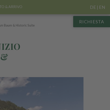
O & ARRIVO
DE
|
EN
RICHIESTA
t Am Baum & Historic Suite
NIZIO
 &