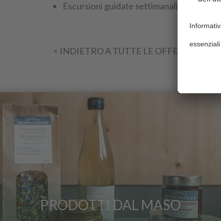
Escursioni guidate settimanali con l'assoc
< INDIETRO A TUTTE LE OFFERTE
PRODOTTI DAL MASO