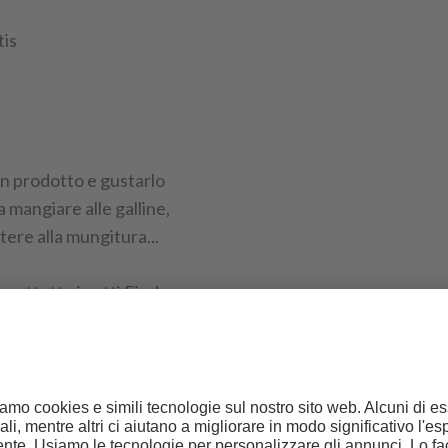
tis
un prodotto e gustarlo
a mangiare alle galline,
tere alla mungitura...
prattutto i gatti Findus,
 le tue coccole 🐈
 con tante esperienze in
 a pagamento con prodotti