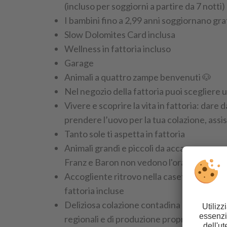
(incluso per soggiorni a partire da 7 notti)
I bambini fino a 2,99 anni soggiornano gra
Slow Dolomites Card inclusa
Wellness in fattoria incluso
Garage
Animali a quattro zampe benvenuti 🐶
Nel negozio della fattoria puoi scegliere 
Vivere e scoprire la vita in fattoria: dare d
prendere l’uovo per la tua colazione, assis
Tanto sole ti aspetta in fattoria
Animali grandi e piccoli da accarezzare, so
Franz e Baron non vedono l'ora di ricevere
Accogliente ritrovo nella casetta di legno
fattoria incluse
Deliziosa colazione contadina e merenda
regionali e di produzione propria