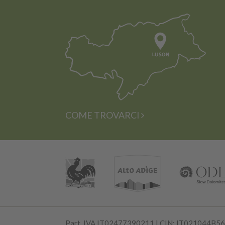
COME TROVARCI
Part. IVA IT02477390211 | CIN: IT021044B