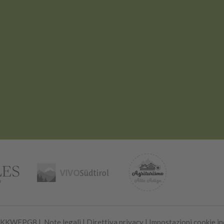
56KKWEPG8 |
Note legali
|
Direttiva privacy
|
Impostazioni cookie in