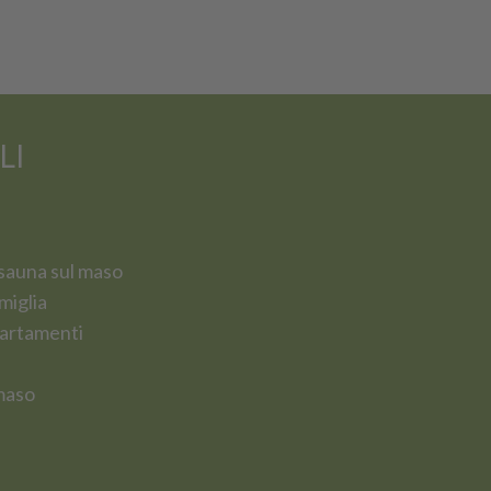
LI
sauna sul maso
miglia
artamenti
maso