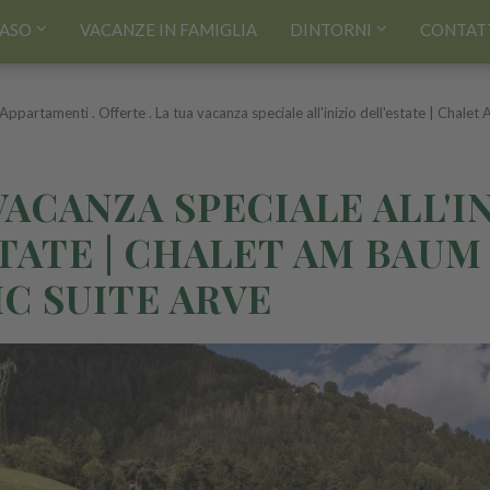
MASO
VACANZE IN FAMIGLIA
DINTORNI
CONTATT
 Appartamenti
.
Offerte
.
La tua vacanza speciale all'inizio dell'estate | Chale
VACANZA SPECIALE ALL'I
TATE | CHALET AM BAUM
C SUITE ARVE