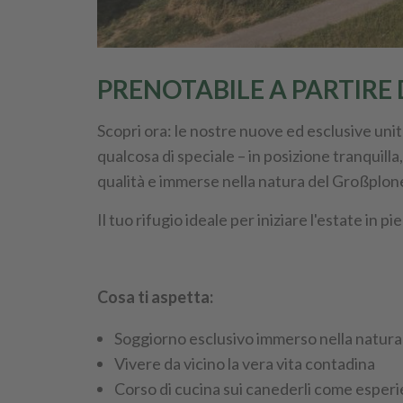
PRENOTABILE A PARTIRE 
Scopri ora: le nostre nuove ed esclusive unit
qualcosa di speciale – in posizione tranquilla,
qualità e immerse nella natura del Großplon
Il tuo rifugio ideale per iniziare l'estate in pi
Cosa ti aspetta:
Soggiorno esclusivo immerso nella natur
Vivere da vicino la vera vita contadina
Corso di cucina sui canederli come esperi