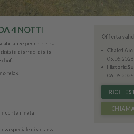
DA 4 NOTTI
Offerta vali
à abitative per chi cerca
Chalet Am
 dotate di arredi di alta
05.06.2026 
erhof.
Historic Su
eno relax.
06.06.2026
RICHIES
CHIAMA
a incontaminata
enza speciale di vacanza