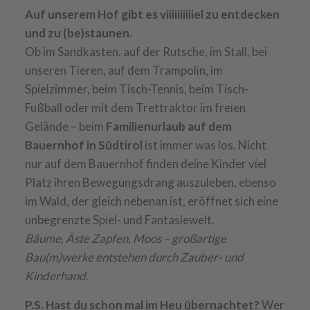
Auf unserem Hof gibt es viiiiiiiiiiel zu entdecken
und zu (be)staunen.
Ob im Sandkasten, auf der Rutsche, im Stall, bei
unseren Tieren, auf dem Trampolin, im
Spielzimmer, beim Tisch-Tennis, beim Tisch-
Fußball oder mit dem Trettraktor im freien
Gelände – beim
Familienurlaub auf dem
Bauernhof in Südtirol
ist immer was los. Nicht
nur auf dem Bauernhof finden deine Kinder viel
Platz ihren Bewegungsdrang auszuleben, ebenso
im Wald, der gleich nebenan ist, eröffnet sich eine
unbegrenzte Spiel- und Fantasiewelt.
Bäume, Äste Zapfen, Moos – großartige
Bau(m)werke entstehen durch Zauber- und
Kinderhand.
P.S. Hast du schon mal im Heu übernachtet?
Wer